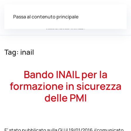
Passa al contenuto principale
Tag:
inail
Bando INAIL per la
formazione in sicurezza
delle PMI
Scritto da
adminabc
il
29/01/2016
. Pubblicato in
News
.
E’ stato pubblicato sulla GU il 19/01/2016
il
comunicato