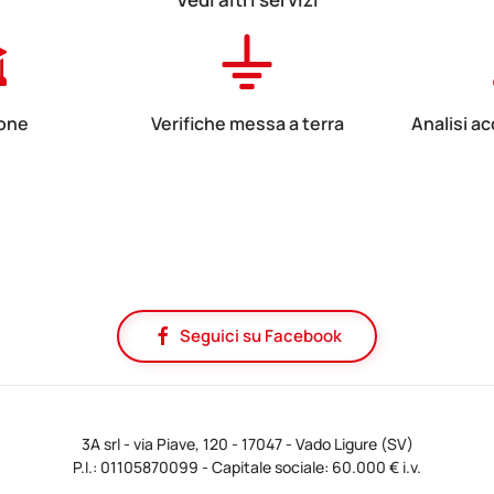
one
Verifiche messa a terra
Analisi a
rmazione
Verifica di messa a terra
Analisi a
Seguici su Facebook
3A srl - via Piave, 120 - 17047 - Vado Ligure (SV)
P.I.: 01105870099 - Capitale sociale: 60.000 € i.v.