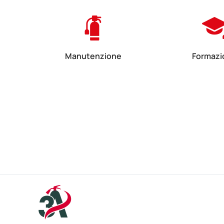
Manutenzione
Formazi
Manutenzione articoli
Corsi di fo
antincendio