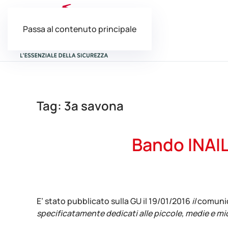
Passa al contenuto principale
Tag:
3a savona
Bando INAIL
Scritto da
adminabc
il
29/01/2016
. Pubblicato in
News
.
E’ stato pubblicato sulla GU il 19/01/2016
il
comunic
specificatamente dedicati alle piccole, medie e mi